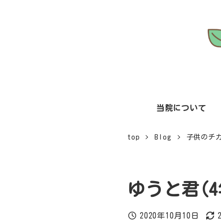
メ
イ
ン
コ
ン
テ
ン
当院について
ツ
へ
top
Blog
子供のチ
移
動
ゆうと君(4
2020年10月10日